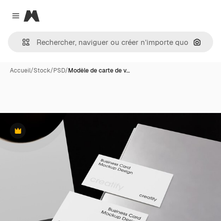
Magnific
Close menu
Recher
Accueil
/
Stock
/
PSD
/
Modèle de carte de v…
Premium