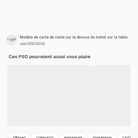
Modèle de carte de visite sur le dessus du métal sur la table
user22933032
Ces PSD pourraient aussi vous plaire
affaires
collection
entreprise
impression
carte de 