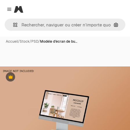
Magnific
Close menu
Recher
Accueil
/
Stock
/
PSD
/
Modèle d'écran de bu…
Premium