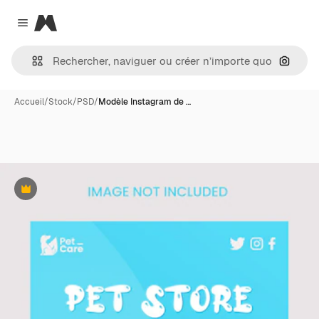
Magnific
Close menu
Recher
Accueil
/
Stock
/
PSD
/
Modèle Instagram de …
Premium