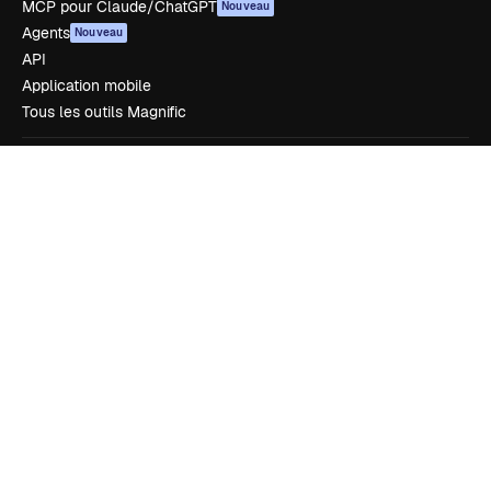
MCP pour Claude/ChatGPT
Nouveau
Agents
Nouveau
API
Application mobile
Tous les outils Magnific
Commencer
Academy
Documentation
Assistance
Conditions générales
Politique de confidentialité
Originaux
Nouveau
Politique de cookies
Centre de confiance
Affiliés
Entreprises
Notre entreprise