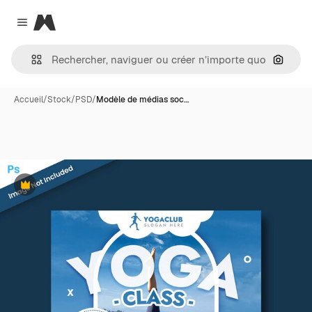
Magnific
Close menu
Recher
Accueil
/
Stock
/
PSD
/
Modèle de médias soc…
Premium