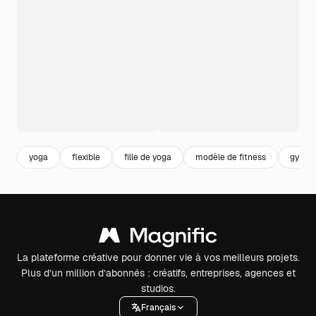
yoga
flexible
fille de yoga
modèle de fitness
gym à 
La plateforme créative pour donner vie à vos meilleurs projets.
Plus d’un million d’abonnés : créatifs, entreprises, agences et
studios.
Français