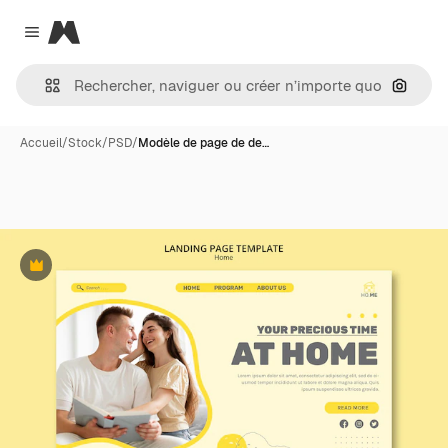
Magnific
Close menu
Recher
Accueil
/
Stock
/
PSD
/
Modèle de page de de…
Premium