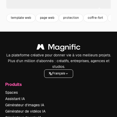
template web
page web
protection
coffre-fort
mo
La plateforme créative pour donner vie à vos meilleurs projets.
Plus d’un million d’abonnés : créatifs, entreprises, agences et
studios.
Français
Produits
Spaces
Assistant IA
Générateur d’images IA
Générateur de vidéos IA