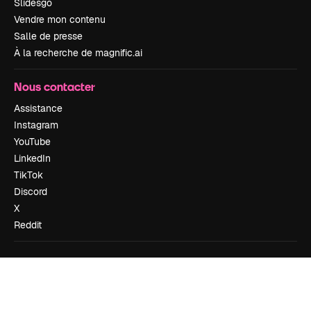
Slidesgo
Vendre mon contenu
Salle de presse
À la recherche de magnific.ai
Nous contacter
Assistance
Instagram
YouTube
LinkedIn
TikTok
Discord
X
Reddit
Copyright © 2010-
2026
Freepik Company S.L.U.
Tous droits réservés
.