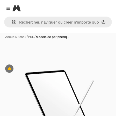
Magnific
Close menu
Recher
Accueil
/
Stock
/
PSD
/
Modèle de périphériq…
Premium