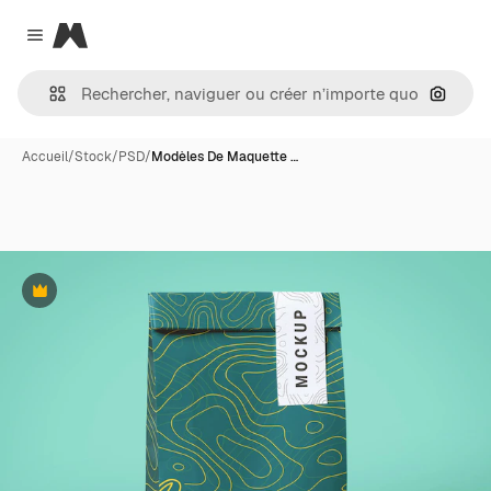
Magnific
Close menu
Recher
Accueil
/
Stock
/
PSD
/
Modèles De Maquette …
Premium