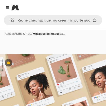
Magnific
Close menu
Recher
Accueil
/
Stock
/
PSD
/
Mosaïque de maquette…
Premium