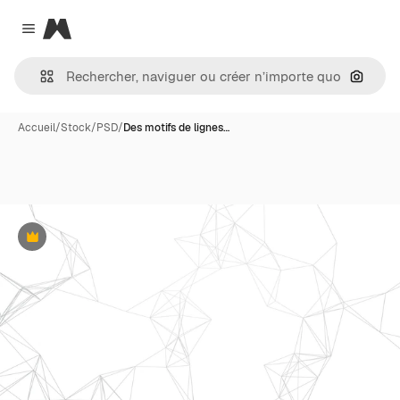
Magnific
Close menu
Recher
Accueil
/
Stock
/
PSD
/
Des motifs de lignes…
Premium