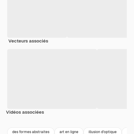
Vecteurs associés
Vidéos associées
Premium
Premium
Premium
Premium
Généré par l
des formes abstraites
art en ligne
illusion d'optique
desi