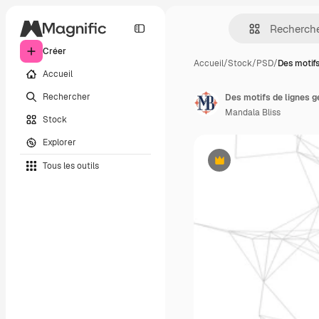
Créer
Accueil
/
Stock
/
PSD
/
Des motifs
Accueil
Rechercher
Mandala Bliss
Stock
Explorer
Tous les outils
Premium