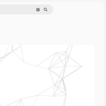
Rechercher par image
Rechercher