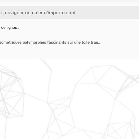
 de lignes…
Des motifs de lignes géométriques polymorphes fascinants sur une toile transparente Danse des formes et de la symétrie