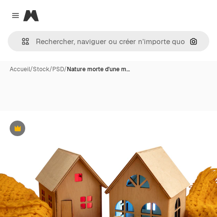
Magnific
Close menu
Recher
Accueil
/
Stock
/
PSD
/
Nature morte d'une m…
Premium