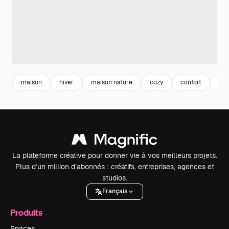
maison
hiver
maison nature
cozy
confort
clo
La plateforme créative pour donner vie à vos meilleurs projets.
Plus d’un million d’abonnés : créatifs, entreprises, agences et
studios.
Français
Produits
Spaces