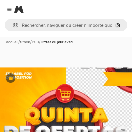
Magnific
Close menu
Recher
Accueil
/
Stock
/
PSD
/
Offres du jour avec …
Premium