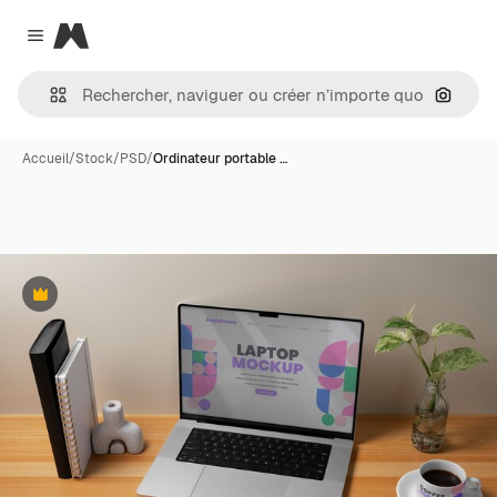
Magnific
Close menu
Recher
Accueil
/
Stock
/
PSD
/
Ordinateur portable …
Premium