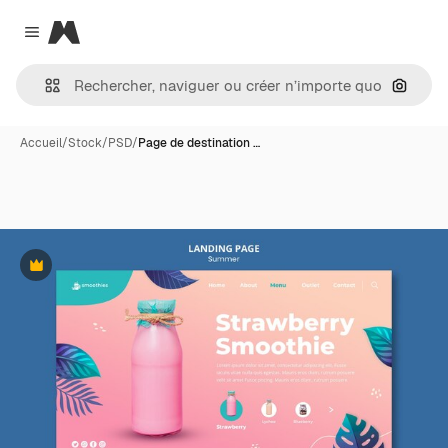
Magnific
Close menu
Recher
Accueil
/
Stock
/
PSD
/
Page de destination …
Premium