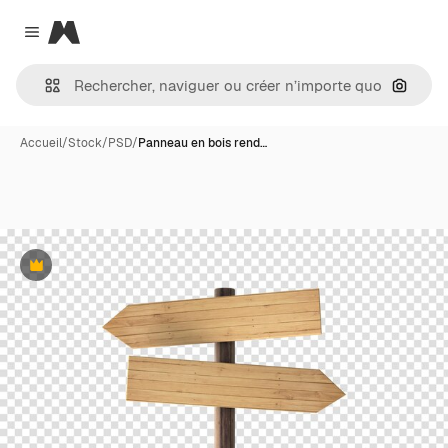
Magnific
Close menu
Recher
Accueil
/
Stock
/
PSD
/
Panneau en bois rend…
Premium