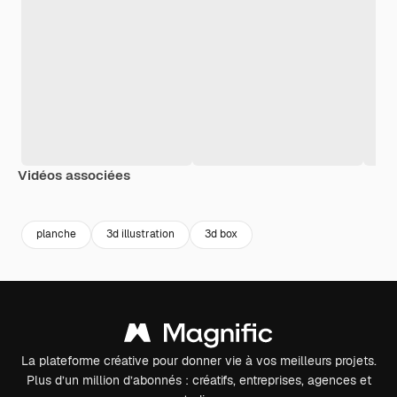
Vidéos associées
Premium
Premium
Premium
Premium
planche
3d illustration
3d box
La plateforme créative pour donner vie à vos meilleurs projets.
Plus d’un million d’abonnés : créatifs, entreprises, agences et