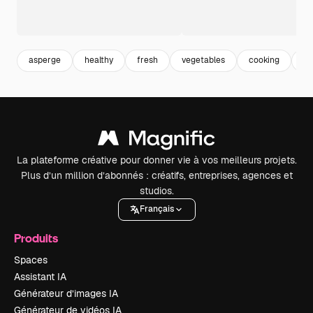
asperge
healthy
fresh
vegetables
cooking
co
La plateforme créative pour donner vie à vos meilleurs projets.
Plus d’un million d’abonnés : créatifs, entreprises, agences et
studios.
Français
Produits
Spaces
Assistant IA
Générateur d’images IA
Générateur de vidéos IA