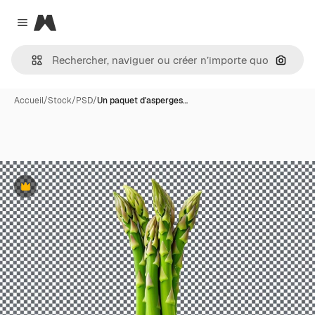
Magnific
Close menu
Recher
Accueil
/
Stock
/
PSD
/
Un paquet d'asperges…
Premium