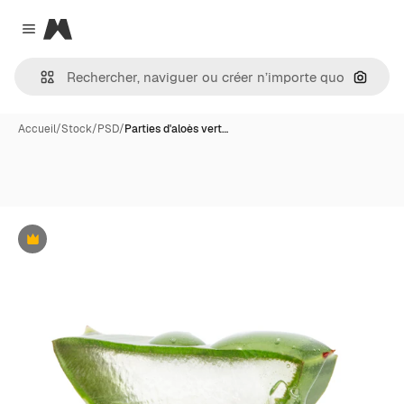
Magnific
Close menu
Recher
Accueil
/
Stock
/
PSD
/
Parties d'aloès vert…
Premium