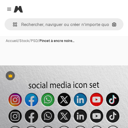
Magnific
Close menu
Recher
Accueil
/
Stock
/
PSD
/
Pincet à encre noire…
Premium