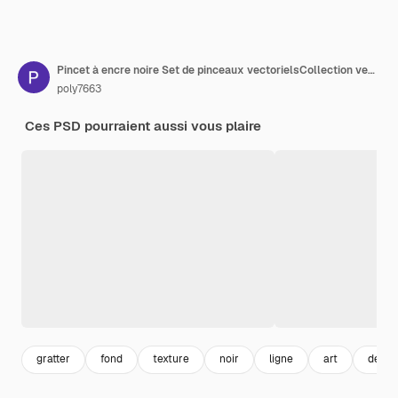
Pincet à encre noire Set de pinceaux vectorielsCollection vectorielle de conception de traits de pinceau à encre noir
poly7663
Ces PSD pourraient aussi vous plaire
gratter
fond
texture
noir
ligne
art
desig