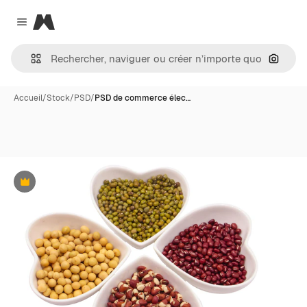
Magnific
Close menu
Recher
Accueil
/
Stock
/
PSD
/
PSD de commerce élec…
Premium