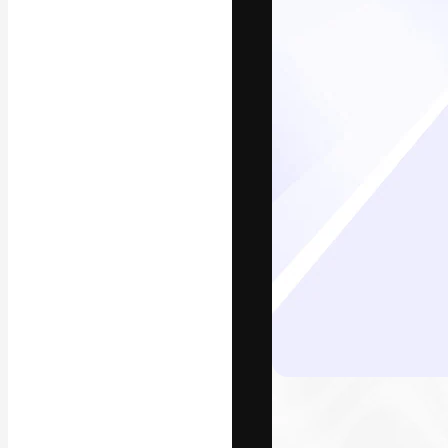
La plateforme c
vos meilleurs pr
d’abonnés : créa
studios.
Français
Copyright © 2010