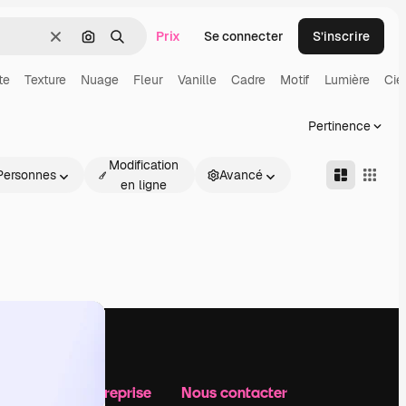
Prix
Se connecter
S’inscrire
Effacer
Rechercher par image
Rechercher
te
Texture
Nuage
Fleur
Vanille
Cadre
Motif
Lumière
Cie
Pertinence
Modification
Personnes
Avancé
en ligne
Notre entreprise
Nous contacter