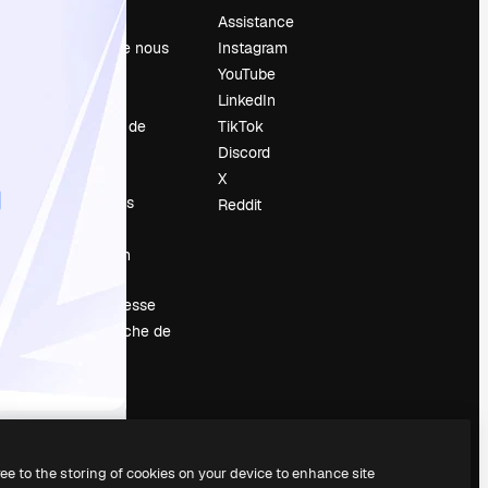
Prix
Assistance
À propos de nous
Instagram
Avis
YouTube
Carrières
LinkedIn
Tendances de
TikTok
recherche
Discord
Blog
X
Événements
Reddit
Slidesgo
Vendre mon
contenu
Salle de presse
À la recherche de
magnific.ai
ree to the storing of cookies on your device to enhance site