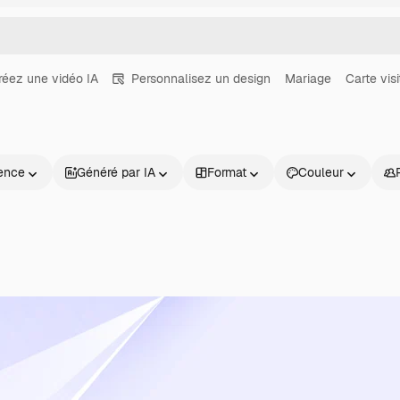
réez une vidéo IA
Personnalisez un design
Mariage
Carte visi
ence
Généré par IA
Format
Couleur
Produits
Commencer