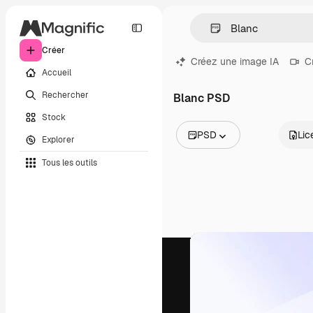
Créer
Créez une image IA
C
Accueil
Rechercher
Blanc PSD
Stock
PSD
Lic
Explorer
Toutes les images
Tous les outils
Vecteurs
Illustrations
Photos
PSD
Modèles
Mockups
Vidéos
Clips de vidéo
Graphiques animés
Templates vidéos
Icônes
Modèles 3D
Polices