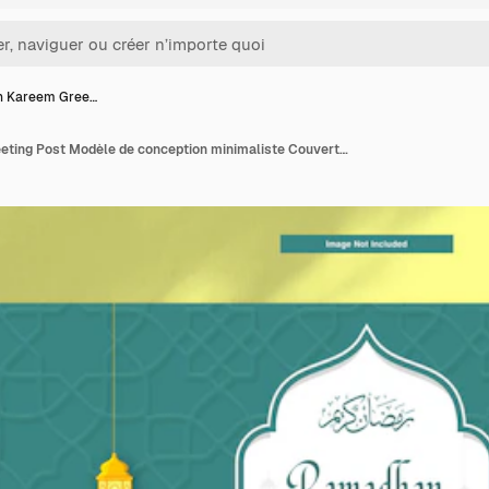
 Kareem Gree…
Ramadhan Kareem Greeting Post Modèle de conception minimaliste Couverture Facebook