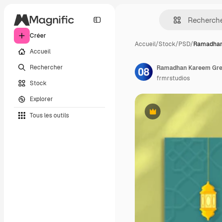
Créer
Accueil
/
Stock
/
PSD
/
Ramadhan
Accueil
Rechercher
frmrstudios
Stock
Explorer
Tous les outils
Premium