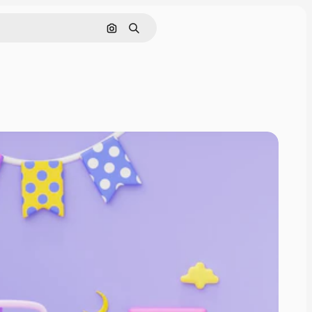
Rechercher par image
Rechercher