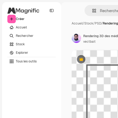
Créer
Accueil
/
Stock
/
PSD
/
Rendering
Accueil
Rechercher
vectbait
Stock
Explorer
Tous les outils
Premium