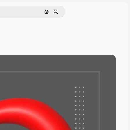
Rechercher par image
Rechercher