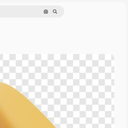
Rechercher par image
Rechercher