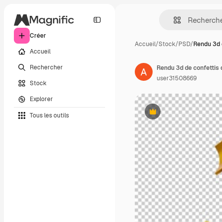
Créer
Accueil
/
Stock
/
PSD
/
Rendu 3d 
Accueil
Rechercher
Rendu 3d de confettis 
user31508669
Stock
Explorer
Tous les outils
Premium