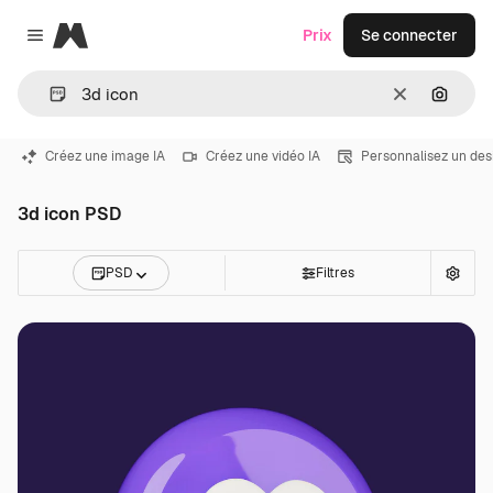
Magnific
Prix
Se connecter
Close menu
Effacer
Recher
Créez une image IA
Créez une vidéo IA
Personnalisez un des
3d icon PSD
PSD
Filtres