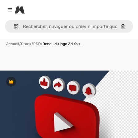
Magnific
Close menu
Recher
Accueil
/
Stock
/
PSD
/
Rendu du logo 3d You…
Premium