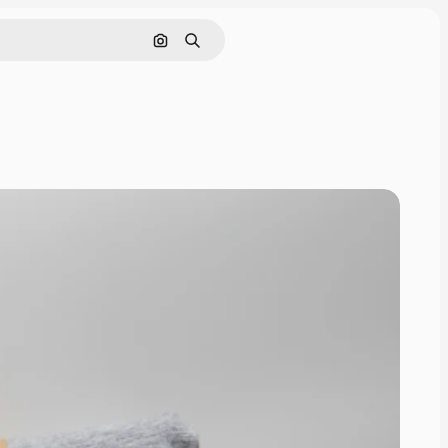
Rechercher par image
Rechercher