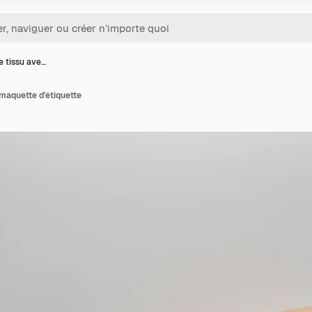
e tissu ave…
maquette d'étiquette