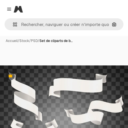
Magnific
Close menu
Recher
Accueil
/
Stock
/
PSD
/
Set de cliparts de b…
Premium