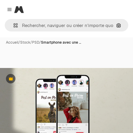
Magnific
Close menu
Recher
Accueil
/
Stock
/
PSD
/
Smartphone avec une …
Premium