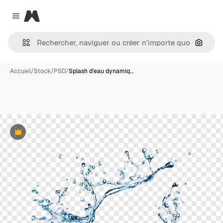
Magnific
Close menu
Recher
Accueil
/
Stock
/
PSD
/
Splash d'eau dynamiq…
Premium