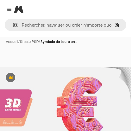
Magnific
Close menu
Recher
Accueil
/
Stock
/
PSD
/
Symbole de l'euro en…
Premium