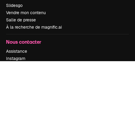
Slidesgo
Vendre mon contenu
Salle de presse
À la recherche de magnific.ai
Nous contacter
Assistance
Instagram
YouTube
LinkedIn
TikTok
Discord
X
Reddit
Copyright © 2010-
2026
Freepik Company S.L.U.
Tous droits réservés
.