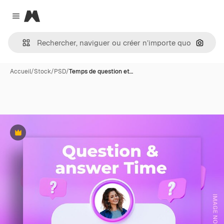
Magnific
Close menu
Recher
Accueil
/
Stock
/
PSD
/
Temps de question et…
Premium