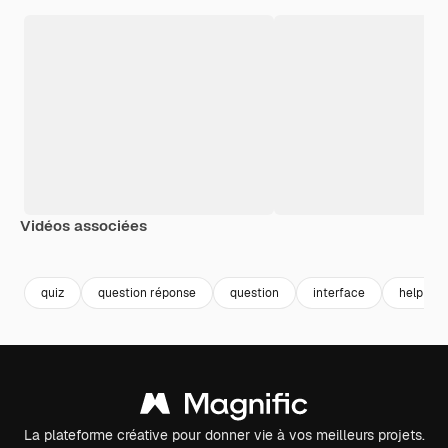
Vidéos associées
Premium
Premium
Premium
Premium
Généré par l
quiz
question réponse
question
interface
help
La plateforme créative pour donner vie à vos meilleurs projets.