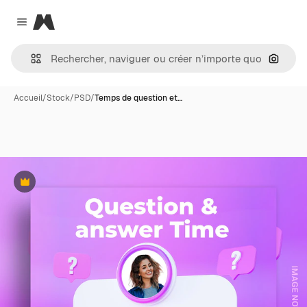
Magnific
Close menu
Recher
Accueil
/
Stock
/
PSD
/
Temps de question et…
Premium