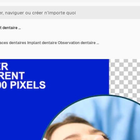
t dentaire …
Traitement dentaire Braces dentaires Implant dentaire Observation dentaire Vérification dentaire Douleurs dentaires Dentiste