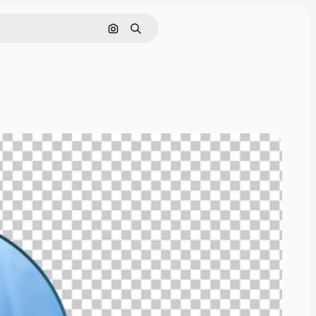
Rechercher par image
Rechercher