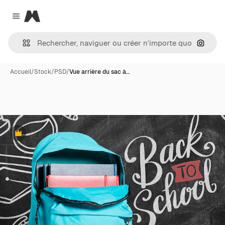
Magnific
Close menu
Recher
Accueil
/
Stock
/
PSD
/
Vue arrière du sac à…
Premium