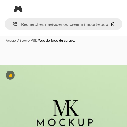
Magnific
Close menu
Recher
Accueil
/
Stock
/
PSD
/
Vue de face du spray…
Premium