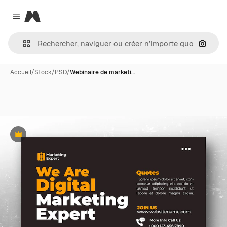
Magnific
Close menu
Recher
Accueil
/
Stock
/
PSD
/
Webinaire de marketi…
Premium