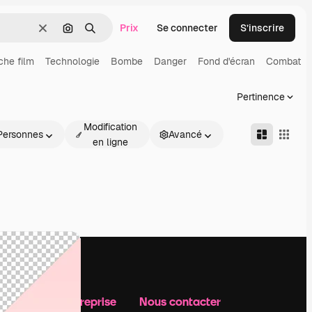
Prix
Se connecter
S’inscrire
Effacer
Rechercher par image
Rechercher
iche film
Technologie
Bombe
Danger
Fond d'écran
Combat
Pertinence
Modification
Personnes
Avancé
en ligne
Notre entreprise
Nous contacter