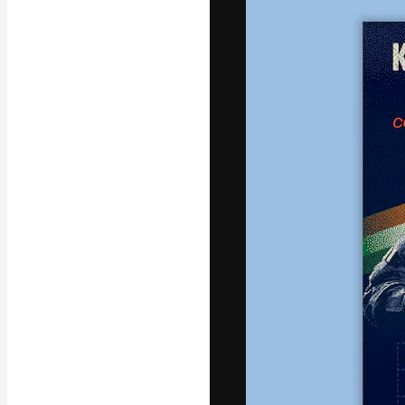
La plateforme c
vos meilleurs pr
d’abonnés : créa
studios.
Français
Copyright © 2010