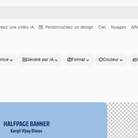
réez une vidéo IA
Personnalisez un design
Ciel
Nuages
Aff
ence
Généré par IA
Format
Couleur
Produits
Commencer