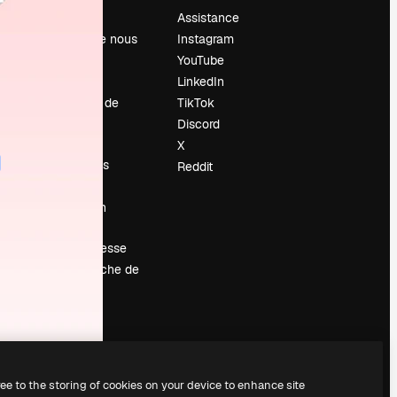
Prix
Assistance
À propos de nous
Instagram
Avis
YouTube
Carrières
LinkedIn
Tendances de
TikTok
recherche
Discord
Blog
X
Événements
Reddit
Slidesgo
Vendre mon
contenu
Salle de presse
À la recherche de
magnific.ai
ree to the storing of cookies on your device to enhance site