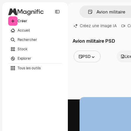
Créer
Créez une image IA
C
Accueil
Rechercher
Avion militaire PSD
Stock
PSD
Lic
Explorer
Toutes les images
Tous les outils
Vecteurs
Illustrations
Photos
PSD
Modèles
Mockups
Vidéos
Clips de vidéo
Graphiques animés
Templates vidéos
Icônes
Modèles 3D
Polices