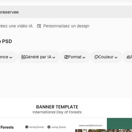
réez une vidéo IA
Personnalisez un design
e PSD
ence
Généré par IA
Format
Couleur
Produits
Commencer