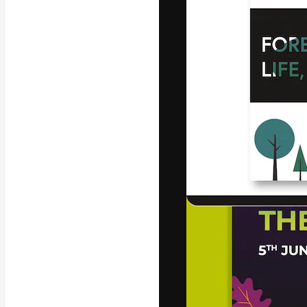
La plateforme c
vos meilleurs pr
d’abonnés : créa
studios.
Français
Copyright © 2010