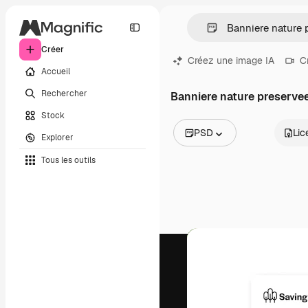
Créer
Créez une image IA
C
Accueil
Rechercher
Banniere nature preserve
Stock
PSD
Lic
Explorer
Toutes les images
Tous les outils
Vecteurs
Illustrations
Photos
PSD
Modèles
Mockups
Vidéos
Clips de vidéo
Graphiques animés
Templates vidéos
Icônes
Modèles 3D
Polices