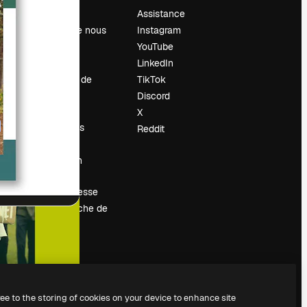
Prix
Assistance
À propos de nous
Instagram
Avis
YouTube
Carrières
LinkedIn
Tendances de
TikTok
recherche
Discord
Blog
X
Événements
Reddit
Slidesgo
Vendre mon
contenu
Salle de presse
À la recherche de
magnific.ai
ree to the storing of cookies on your device to enhance site