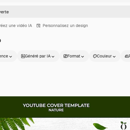
réez une vidéo IA
Personnalisez un design
D
ence
Généré par IA
Format
Couleur
Produits
Commencer