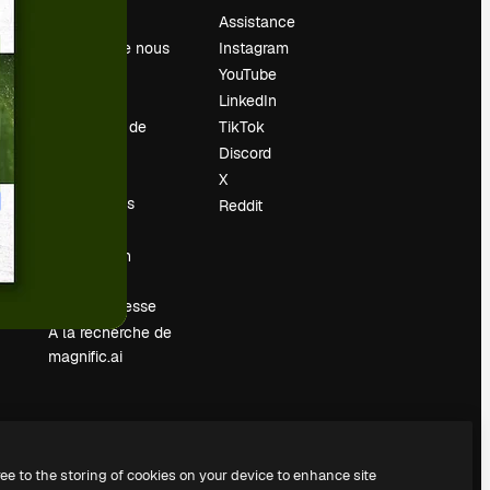
Prix
Assistance
À propos de nous
Instagram
Avis
YouTube
Carrières
LinkedIn
Tendances de
TikTok
recherche
Discord
Blog
X
Événements
Reddit
Slidesgo
Vendre mon
contenu
Salle de presse
À la recherche de
magnific.ai
ree to the storing of cookies on your device to enhance site