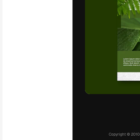
La plateforme c
vos meilleurs pr
d’abonnés : créa
studios.
Français
Copyright © 2010