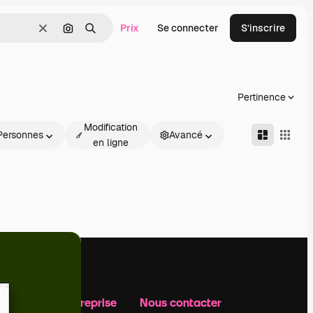
Prix
Se connecter
S’inscrire
Effacer
Rechercher par image
Rechercher
Pertinence
Modification
Personnes
Avancé
en ligne
Notre entreprise
Nous contacter