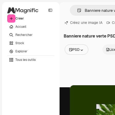
Créer
Créez une image IA
C
Accueil
Rechercher
Banniere nature verte PS
Stock
PSD
Lic
Explorer
Toutes les images
Tous les outils
Vecteurs
Illustrations
Photos
PSD
Modèles
Mockups
Vidéos
Clips de vidéo
Graphiques animés
Templates vidéos
Icônes
Modèles 3D
Polices