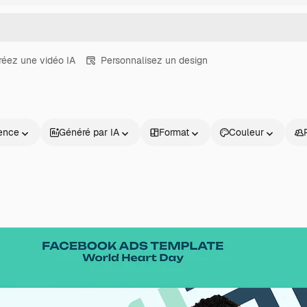
réez une vidéo IA
Personnalisez un design
ence
Généré par IA
Format
Couleur
Produits
Commencer