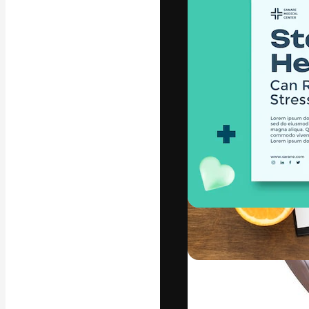
La plateforme c
vos meilleurs pr
d’abonnés : créa
studios.
Français
Copyright © 2010