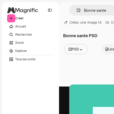
Créer
Créez une image IA
C
Accueil
Rechercher
Bonne sante PSD
Stock
PSD
Lic
Explorer
Toutes les images
Tous les outils
Vecteurs
Illustrations
Photos
PSD
Modèles
Mockups
Vidéos
Clips de vidéo
Graphiques animés
Templates vidéos
Icônes
Modèles 3D
Polices