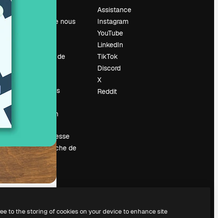
Prix
Assistance
À propos de nous
Instagram
Avis
YouTube
Carrières
LinkedIn
Tendances de
TikTok
recherche
Discord
Blog
X
Événements
Reddit
Slidesgo
Vendre mon
contenu
Salle de presse
À la recherche de
magnific.ai
ree to the storing of cookies on your device to enhance site