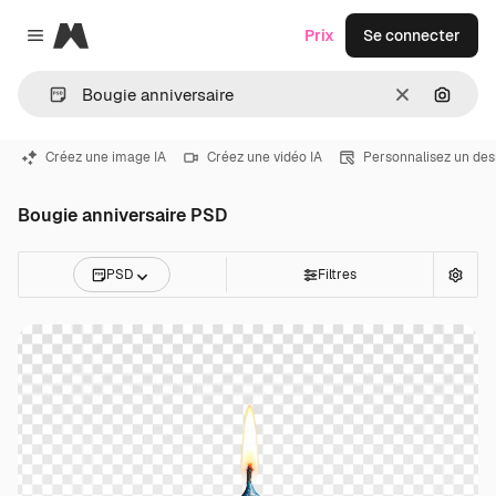
Magnific
Prix
Se connecter
Close menu
Effacer
Recher
Créez une image IA
Créez une vidéo IA
Personnalisez un des
Bougie anniversaire PSD
PSD
Filtres