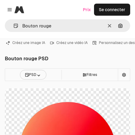
Magnific
Prix
Se connecter
Close menu
Effacer
Recher
Créez une image IA
Créez une vidéo IA
Personnalisez un des
Bouton rouge PSD
PSD
Filtres