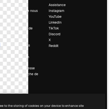
Prix
Assistance
À propos de nous
Instagram
Avis
YouTube
Carrières
LinkedIn
Tendances de
TikTok
recherche
Discord
Blog
X
Événements
Reddit
Slidesgo
Vendre mon
contenu
Salle de presse
À la recherche de
magnific.ai
ree to the storing of cookies on your device to enhance site