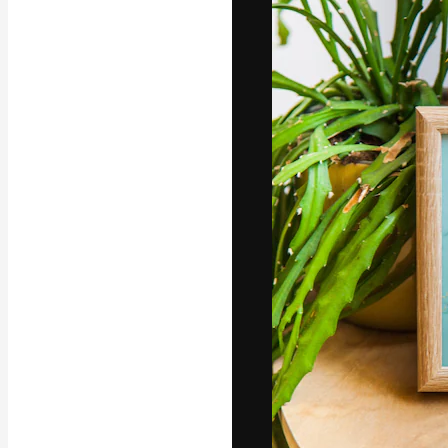
La plateforme c
vos meilleurs pr
d’abonnés : créa
studios.
Français
Copyright © 2010