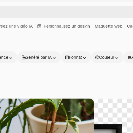
réez une vidéo IA
Personnalisez un design
Maquette web
Ca
ence
Généré par IA
Format
Couleur
Produits
Commencer