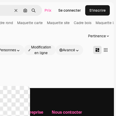
Prix
Se connecter
S’inscrire
Effacer
Rechercher par image
Rechercher
dre rond
Maquette carte
Maquette site
Cadre bois
Maquette l
Pertinence
Modification
Personnes
Avancé
en ligne
Notre entreprise
Nous contacter