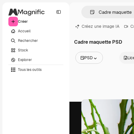
Créer
Créez une image IA
C
Accueil
Rechercher
Cadre maquette PSD
Stock
PSD
Lic
Explorer
Toutes les images
Tous les outils
Vecteurs
Illustrations
Photos
PSD
Modèles
Mockups
Vidéos
Clips de vidéo
Graphiques animés
Templates vidéos
Icônes
Modèles 3D
Polices