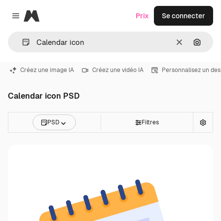
Magnific
Prix
Se connecter
Close menu
Effacer
Recher
Créez une image IA
Créez une vidéo IA
Personnalisez un des
Calendar icon PSD
PSD
Filtres