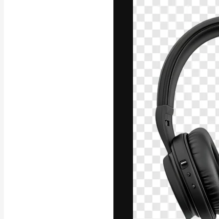
La plateforme c
vos meilleurs pr
d’abonnés : créa
studios.
Français
Copyright © 2010