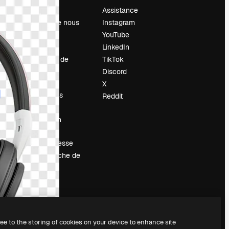
Prix
Assistance
À propos de nous
Instagram
Avis
YouTube
Carrières
LinkedIn
Tendances de
TikTok
recherche
Discord
Blog
X
Événements
Reddit
Slidesgo
Vendre mon
contenu
Salle de presse
À la recherche de
magnific.ai
ree to the storing of cookies on your device to enhance site