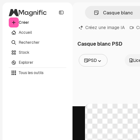
Créer
Créez une image IA
C
Accueil
Rechercher
Casque blanc PSD
Stock
PSD
Lic
Explorer
Toutes les images
Tous les outils
Vecteurs
Illustrations
Photos
PSD
Modèles
Mockups
Vidéos
Clips de vidéo
Graphiques animés
Templates vidéos
Icônes
Modèles 3D
Polices