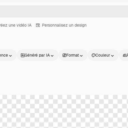
réez une vidéo IA
Personnalisez un design
ence
Généré par IA
Format
Couleur
Produits
Commencer