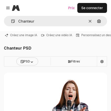
Magnific
Prix
Se connecter
Close menu
Effacer
Recher
Créez une image IA
Créez une vidéo IA
Personnalisez un des
Chanteur PSD
PSD
Filtres