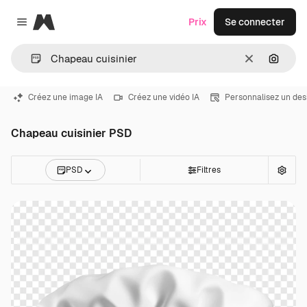
Magnific
Prix
Se connecter
Close menu
Effacer
Recher
Créez une image IA
Créez une vidéo IA
Personnalisez un des
Chapeau cuisinier PSD
PSD
Filtres