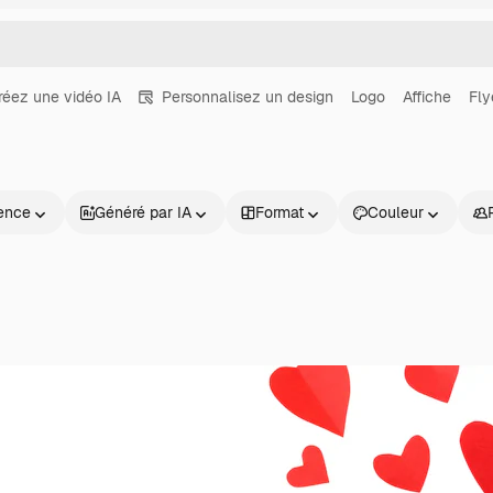
réez une vidéo IA
Personnalisez un design
Logo
Affiche
Fly
2
ence
Généré par IA
Format
Couleur
Produits
Commencer