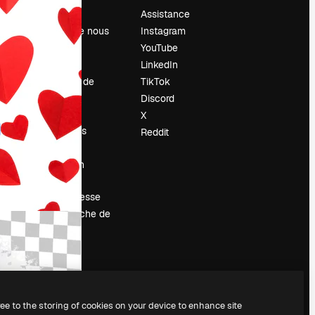
Prix
Assistance
À propos de nous
Instagram
Avis
YouTube
Carrières
LinkedIn
Tendances de
TikTok
recherche
Discord
Blog
X
Événements
Reddit
Slidesgo
Vendre mon
contenu
Salle de presse
À la recherche de
magnific.ai
ree to the storing of cookies on your device to enhance site