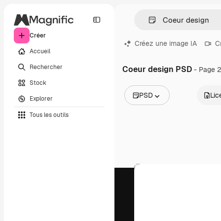
Créer
Créez une image IA
C
Accueil
Rechercher
Coeur design PSD
- Page 
Stock
PSD
Lic
Explorer
Toutes les images
Tous les outils
Vecteurs
Illustrations
Photos
PSD
Modèles
Mockups
Vidéos
Clips de vidéo
Graphiques animés
Templates vidéos
Icônes
Modèles 3D
Polices