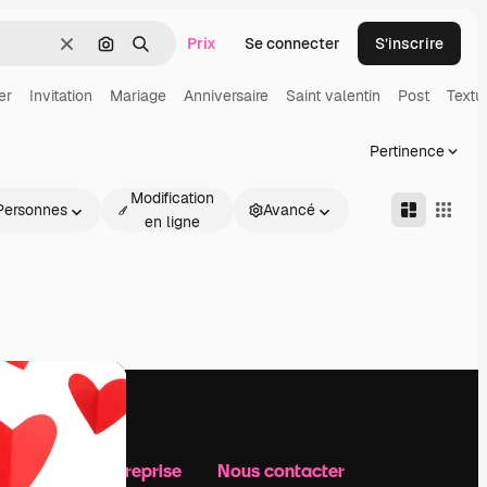
Prix
Se connecter
S’inscrire
Effacer
Rechercher par image
Rechercher
er
Invitation
Mariage
Anniversaire
Saint valentin
Post
Textu
Pertinence
Modification
Personnes
Avancé
en ligne
Notre entreprise
Nous contacter