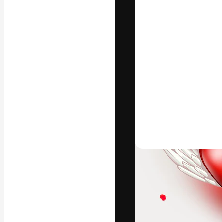
La plateforme c
vos meilleurs pr
d’abonnés : créa
studios.
Français
Copyright © 2010